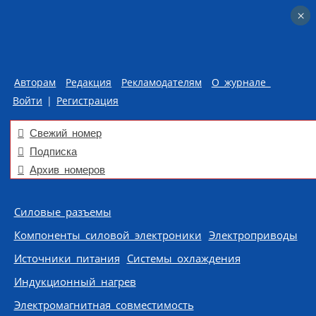
×
×
Авторам
Редакция
Рекламодателям
О журнале
Войти
|
Регистрация
Свежий номер
Подписка
Архив номеров
Skip to content
Силовые разъемы
Компоненты силовой электроники
Электроприводы
Источники питания
Системы охлаждения
Индукционный нагрев
Электромагнитная совместимость